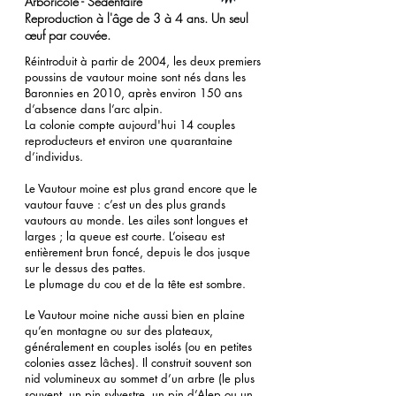
Arboricole - Sédentaire
Reproduction à l'âge de 3 à 4 ans. Un seul
œuf
par couvée.
Réintroduit à partir de 2004, les deux premiers
poussins de vautour moine sont nés dans les
Baronnies en 2010, après environ 150 ans
d’absence dans l’arc alpin.
La colonie compte aujourd'hui 14 couples
reproducteurs et environ une quarantaine
d’individus.
Le Vautour moine est plus grand encore que le
vautour fauve : c’est un des plus grands
vautours au monde. Les ailes sont longues et
larges ; la queue est courte. L’oiseau est
entièrement brun foncé, depuis le dos jusque
sur le dessus des pattes.
Le plumage du cou et de la tête est sombre.
Le Vautour moine niche aussi bien en plaine
qu’en montagne ou sur des plateaux,
généralement en couples isolés (ou en petites
colonies assez lâches). Il construit souvent son
nid volumineux au sommet d’un arbre (le plus
souvent, un pin sylvestre, un pin d’Alep ou un