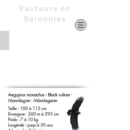
Vautours en
Baronnies
Vautours en Baronnies
Vautour moine
Aegypius monachus - Black vulture -
Monniksgier - Mönchsgeier
Taille : 100 à 115 cm
Envergure : 260 m à 295 cm
Poids : 7 à 10 kg
Longévité : jusqu'à 50 ans